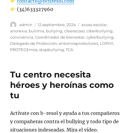
contacto@bcnresol.com
(34)633327960
Autor
Publicado
Etiquetas
admin
12 septiembre, 2024
acoso escolar
,
el
anorexia
,
bulimia
,
bullying
,
ciberacoso
,
ciberbullying
,
convivencia
,
Coordinador de bienestar
,
cyberbullying
,
Delegado de Protección
,
entornosprotectores
,
LOPIVI
,
PROTEGEmos
,
stopbullying
,
TCA
Tu centro necesita
héroes y heroínas como
tu
Actívate con b-resol y ayuda a tus compañeros
y compañeras contra el bullying y todo tipo de
situaciones indeseadas. Mira el vídeo.