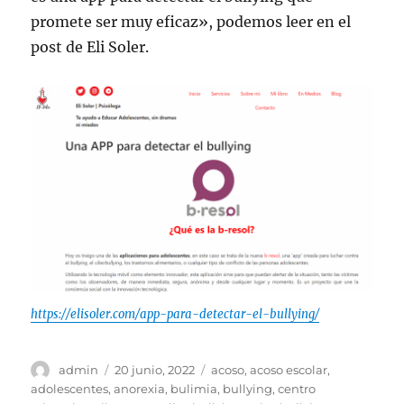
promete ser muy eficaz», podemos leer en el
post de Eli Soler.
https://elisoler.com/app-para-detectar-el-bullying/
Autor
Publicado
Etiquetas
admin
20 junio, 2022
acoso
,
acoso escolar
,
el
adolescentes
,
anorexia
,
bulimia
,
bullying
,
centro