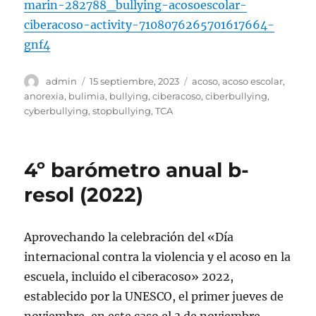
marin-282788_bullying-acosoescolar-
ciberacoso-activity-7108076265701617664-
gnf4
Autor
Publicado
Etiquetas
admin
15 septiembre, 2023
acoso
,
acoso escolar
,
el
anorexia
,
bulimia
,
bullying
,
ciberacoso
,
ciberbullying
,
cyberbullying
,
stopbullying
,
TCA
4º barómetro anual b-
resol (2022)
Aprovechando la celebración del «Día
internacional contra la violencia y el acoso en la
escuela, incluido el ciberacoso» 2022,
establecido por la UNESCO, el primer jueves de