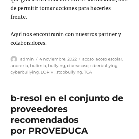
de permitir tomar acciones para hacerles
frente.
Aquí nos encontrarán con nuestros partner y
colaboradores.
Autor
Publicado
Etiquetas
admin
4 noviembre, 2022
acoso
,
acoso escolar
,
el
anorexia
,
bulimia
,
bullying
,
ciberacoso
,
ciberbullying
,
cyberbullying
,
LOPIVI
,
stopbullying
,
TCA
b-resol en el conjunto de
proveedores
recomendados
por PROVEDUCA