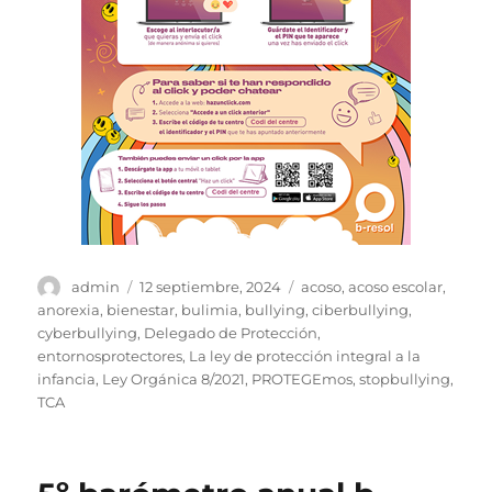
Autor
Publicado
Etiquetas
admin
12 septiembre, 2024
acoso
,
acoso escolar
,
el
anorexia
,
bienestar
,
bulimia
,
bullying
,
ciberbullying
,
cyberbullying
,
Delegado de Protección
,
entornosprotectores
,
La ley de protección integral a la
infancia
,
Ley Orgánica 8/2021
,
PROTEGEmos
,
stopbullying
,
TCA