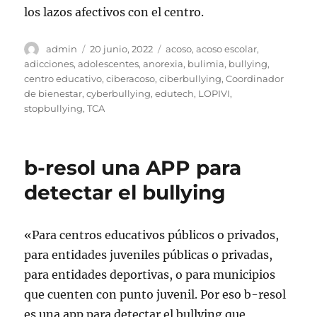
los lazos afectivos con el centro.
Autor
Publicado
Etiquetas
admin
20 junio, 2022
acoso
,
acoso escolar
,
el
adicciones
,
adolescentes
,
anorexia
,
bulimia
,
bullying
,
centro educativo
,
ciberacoso
,
ciberbullying
,
Coordinador
de bienestar
,
cyberbullying
,
edutech
,
LOPIVI
,
stopbullying
,
TCA
b-resol una APP para
detectar el bullying
«Para centros educativos públicos o privados,
para entidades juveniles públicas o privadas,
para entidades deportivas, o para municipios
que cuenten con punto juvenil. Por eso b-resol
es una app para detectar el bullying que