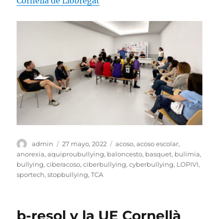
Cornellà de Llobregat
Autor
Publicado
Etiquetas
admin
27 mayo, 2022
acoso
,
acoso escolar
,
el
anorexia
,
aquiproubullying
,
baloncesto
,
basquet
,
bulimia
,
bullying
,
ciberacoso
,
ciberbullying
,
cyberbullying
,
LOPIVI
,
sportech
,
stopbullying
,
TCA
b-resol y la UE Cornellà