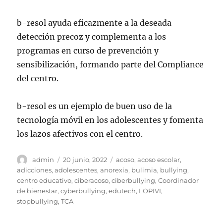
b-resol ayuda eficazmente a la deseada
detección precoz y complementa a los
programas en curso de prevención y
sensibilización, formando parte del Compliance
del centro.
b-resol es un ejemplo de buen uso de la
tecnología móvil en los adolescentes y fomenta
los lazos afectivos con el centro.
Autor
Publicado
Etiquetas
admin
20 junio, 2022
acoso
,
acoso escolar
,
el
adicciones
,
adolescentes
,
anorexia
,
bulimia
,
bullying
,
centro educativo
,
ciberacoso
,
ciberbullying
,
Coordinador
de bienestar
,
cyberbullying
,
edutech
,
LOPIVI
,
stopbullying
,
TCA