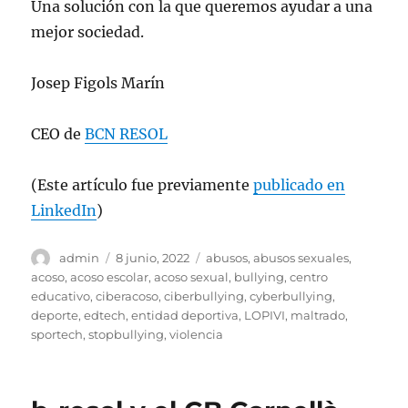
Una solución con la que queremos ayudar a una
mejor sociedad.
Josep Figols Marín
CEO de
BCN RESOL
(Este artículo fue previamente
publicado en
LinkedIn
)
Autor
Publicado
Etiquetas
admin
8 junio, 2022
abusos
,
abusos sexuales
,
el
acoso
,
acoso escolar
,
acoso sexual
,
bullying
,
centro
educativo
,
ciberacoso
,
ciberbullying
,
cyberbullying
,
deporte
,
edtech
,
entidad deportiva
,
LOPIVI
,
maltrado
,
sportech
,
stopbullying
,
violencia