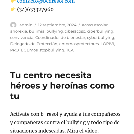
contacto@bcnresol.com
(34)633327960
Autor
Publicado
Etiquetas
admin
12 septiembre, 2024
acoso escolar
,
el
anorexia
,
bulimia
,
bullying
,
ciberacoso
,
ciberbullying
,
convivencia
,
Coordinador de bienestar
,
cyberbullying
,
Delegado de Protección
,
entornosprotectores
,
LOPIVI
,
PROTEGEmos
,
stopbullying
,
TCA
Tu centro necesita
héroes y heroínas como
tu
Actívate con b-resol y ayuda a tus compañeros
y compañeras contra el bullying y todo tipo de
situaciones indeseadas. Mira el vídeo.