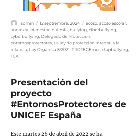
Autor
Publicado
Etiquetas
admin
12 septiembre, 2024
acoso
,
acoso escolar
,
el
anorexia
,
bienestar
,
bulimia
,
bullying
,
ciberbullying
,
cyberbullying
,
Delegado de Protección
,
entornosprotectores
,
La ley de protección integral a la
infancia
,
Ley Orgánica 8/2021
,
PROTEGEmos
,
stopbullying
,
TCA
Presentación del
proyecto
#EntornosProtectores de
UNICEF España
Este martes 26 de abril de 2022 se ha