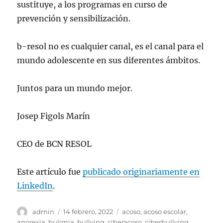
sustituye, a los programas en curso de
prevención y sensibilización.
b-resol no es cualquier canal, es el canal para el
mundo adolescente en sus diferentes ámbitos.
Juntos para un mundo mejor.
Josep Figols Marín
CEO de BCN RESOL
Este artículo fue
publicado originariamente en
LinkedIn
.
Autor
Publicado
Etiquetas
admin
14 febrero, 2022
acoso
,
acoso escolar
,
el
anorexia
,
bulimia
,
bullying
,
ciberacoso
,
ciberbullying
,