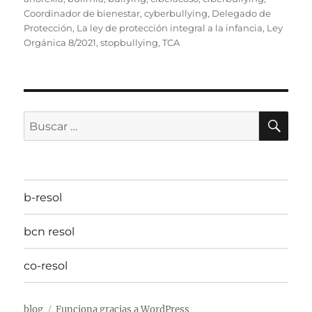
Coordinador de bienestar
,
cyberbullying
,
Delegado de
Protección
,
La ley de protección integral a la infancia
,
Ley
Orgánica 8/2021
,
stopbullying
,
TCA
BU
Buscar
por:
b-resol
bcn resol
co-resol
blog
Funciona gracias a WordPress