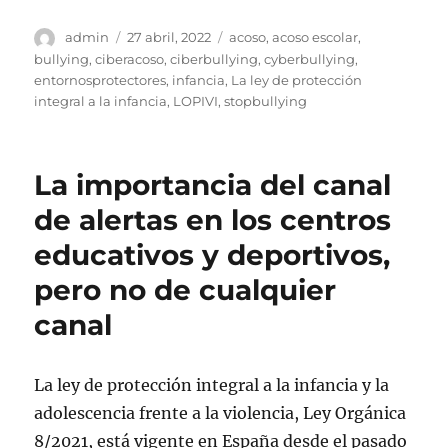
Autor
Publicado
Etiquetas
admin
27 abril, 2022
acoso
,
acoso escolar
,
el
bullying
,
ciberacoso
,
ciberbullying
,
cyberbullying
,
entornosprotectores
,
infancia
,
La ley de protección
integral a la infancia
,
LOPIVI
,
stopbullying
La importancia del canal
de alertas en los centros
educativos y deportivos,
pero no de cualquier
canal
La ley de protección integral a la infancia y la
adolescencia frente a la violencia, Ley Orgánica
8/2021, está vigente en España desde el pasado