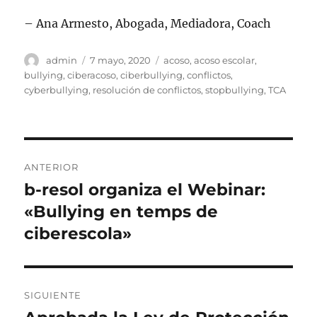
– Ana Armesto, Abogada, Mediadora, Coach
Autor
Publicado
Etiquetas
admin
7 mayo, 2020
acoso
,
acoso escolar
,
el
bullying
,
ciberacoso
,
ciberbullying
,
conflictos
,
cyberbullying
,
resolución de conflictos
,
stopbullying
,
TCA
Navegación
ANTERIOR
de
b-resol organiza el Webinar:
Entrada
anterior:
«Bullying en temps de
entradas
ciberescola»
SIGUIENTE
Entrada