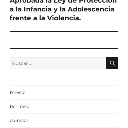
Aprobada la Ley de Protección
siguiente:
a la Infancia y la Adolescencia
frente a la Violencia.
BU
Buscar
por:
b-resol
bcn resol
co-resol