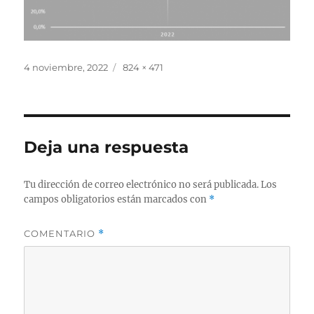
Publicado
Tamaño
4 noviembre, 2022
824 × 471
el
completo
Deja una respuesta
Tu dirección de correo electrónico no será publicada.
Los
campos obligatorios están marcados con
*
COMENTARIO
*