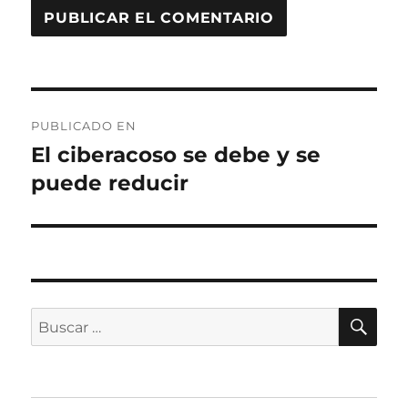
Navegación
PUBLICADO EN
de
El ciberacoso se debe y se
puede reducir
entradas
BU
Buscar
por: