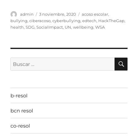
Autor
Publicado
Etiquetas
admin
3 noviembre, 2020
acoso escolar
,
el
bullying
,
ciberacoso
,
cyberbullying
,
edtech
,
HackTheGap
,
health
,
SDG
,
SocialImpact
,
UN
,
wellbeing
,
WSA
BU
Buscar
por:
b-resol
bcn resol
co-resol