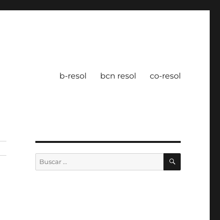
b-resol
bcn resol
co-resol
BUSCAR
Buscar
por: