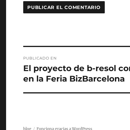
Navegación
PUBLICADO EN
de
El proyecto de b-resol c
entradas
en la Feria BizBarcelona
blog
Funciona gracias a WordPress