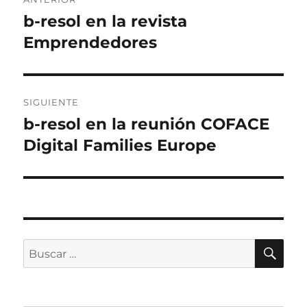
de
b-resol en la revista
Entrada
anterior:
Emprendedores
entradas
SIGUIENTE
b-resol en la reunión COFACE
Entrada
siguiente:
Digital Families Europe
BU
Buscar
por: