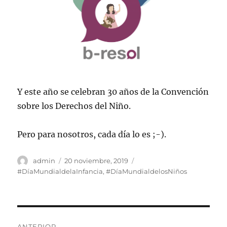
Y este año se celebran 30 años de la Convención
sobre los Derechos del Niño.
Pero para nosotros, cada día lo es ;-).
Autor
Publicado
Etiquetas
admin
20 noviembre, 2019
el
#DíaMundialdelaInfancia
,
#DíaMundialdelosNiños
Navegación
ANTERIOR