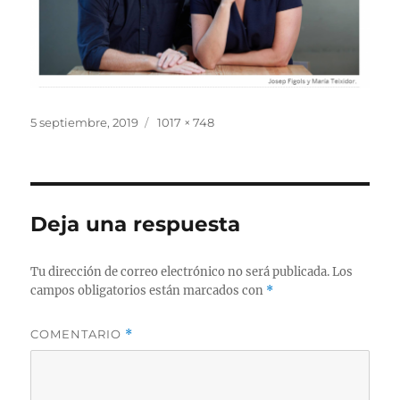
Publicado
Tamaño
5 septiembre, 2019
1017 × 748
el
completo
Deja una respuesta
Tu dirección de correo electrónico no será publicada.
Los
campos obligatorios están marcados con
*
COMENTARIO
*